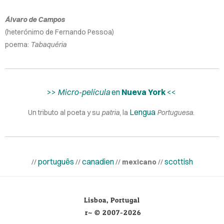
Álvaro de Campos
(heterónimo de Fernando Pessoa)
poema:
Tabaquéria
>>
Micro-película
en
Nueva York
<<
Lengua
Un tributo al poeta y su
patria
, la
Portuguesa
. ​
português
canadien
scottish
//
//
//
mexicano
//
Lisboa, Portugal
r~ © 2007-2026